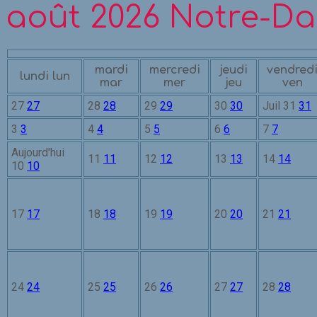
août 2026
Notre-Da
mardi
mercredi
jeudi
vendred
lundi
lun
mar
mer
jeu
ven
27
27
28
28
29
29
30
30
Juil
31
31
3
3
4
4
5
5
6
6
7
7
Aujourd'hui
11
11
12
12
13
13
14
14
10
10
17
17
18
18
19
19
20
20
21
21
24
24
25
25
26
26
27
27
28
28