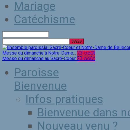
Mariage
Catéchisme
Rechercher
Messe du dimanche à Notre-Dame…
23 août
Messe du dimanche au Sacré-Coeur
23 août
Paroisse
Bienvenue
Infos pratiques
Bienvenue dans no
Nouveau venu ?