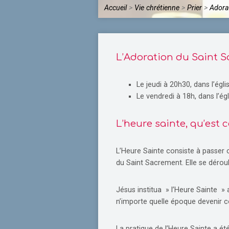
Accueil
>
Vie chrétienne
>
Prier
>
Adora
L’Adoration du Saint 
Le jeudi à 20h30, dans l’ég
Le vendredi à 18h, dans l’é
L’heure sainte, qu’est c
L’Heure Sainte consiste à passer 
du Saint Sacrement. Elle se déroul
Jésus institua » l’Heure Sainte » a
n’importe quelle époque devenir 
La pratique de l’Heure Sainte a ét