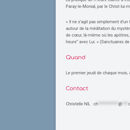
Paray-le-Monial, par le Christ lui
« Il ne s’agit pas simplement d’un 
autour de la méditation du mystèr
de cœur, là-même où les apôtres, a
heure” avec Lui. » (Sanctuaires de
Quand
Le premier jeudi de chaque mois, 
Contact
Christelle NIL ·
ch
**********
@
***