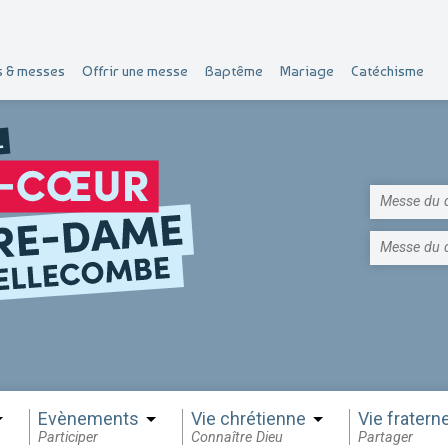
s & messes
Offrir une messe
Baptême
Mariage
Catéchisme
Messe du 
Messe du 
Evènements
Vie chrétienne
Vie fraterne
Participer
Connaître Dieu
Partager