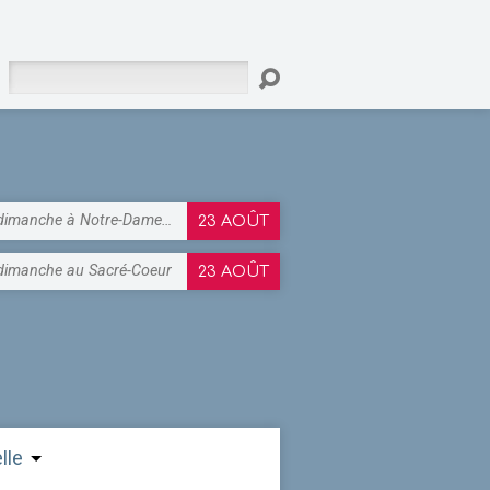
Rechercher
dimanche à Notre-Dame…
23 AOÛT
dimanche au Sacré-Coeur
23 AOÛT
lle