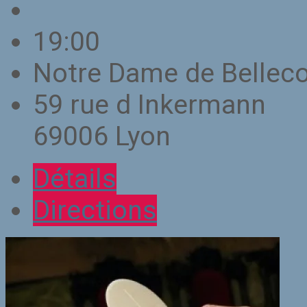
19:00
Notre Dame de Belle
59 rue d Inkermann
69006 Lyon
Détails
Directions