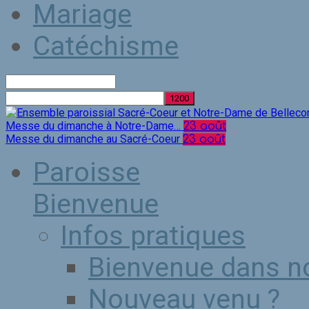
Mariage
Catéchisme
Rechercher
Messe du dimanche à Notre-Dame…
23 août
Messe du dimanche au Sacré-Coeur
23 août
Paroisse
Bienvenue
Infos pratiques
Bienvenue dans no
Nouveau venu ?