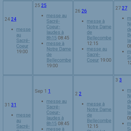
25
25
27
27
26
26
messe au
m
24
24
Sacré-
messe à
N
Coeur-
Notre Dame
messe
d
laudes à
de
au
B
8h15
08:45
Bellecombe
Sacré-
l
messe à
12:15
Coeur
0
Notre Dame
messe au
19:00
m
de
Sacré-
S
Bellecombe
Coeur
19:00
1
19:00
3
3
m
Sep
1
1
2
2
N
messe au
d
messe à
31
31
Sacré-
B
Notre Dame
Coeur-
l
messe
de
laudes à
0
au
Bellecombe
8h15
08:45
m
Sacré-
12:15
messe à
S