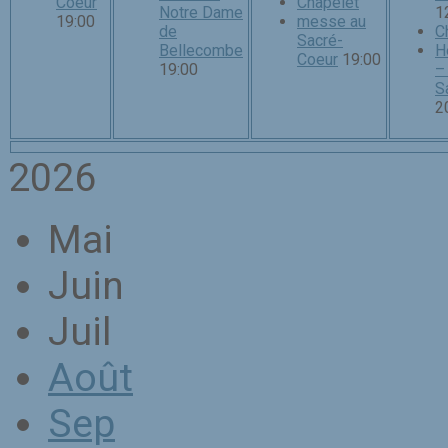
Coeur
Chapelet
Notre Dame
1
19:00
messe au
de
C
Sacré-
Bellecombe
H
Coeur
19:00
19:00
–
S
2
2026
Mai
Juin
Juil
Août
Sep