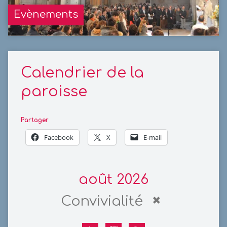
Evènements
Calendrier de la
paroisse
Partager
Facebook
X
E-mail
août 2026
Convivialité