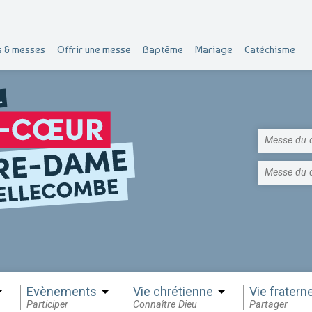
s & messes
Offrir une messe
Baptême
Mariage
Catéchisme
Messe du 
Messe du 
Evènements
Vie chrétienne
Vie fraterne
Participer
Connaître Dieu
Partager