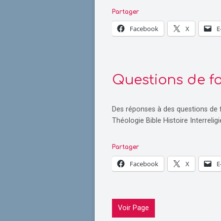
Partager
Facebook
X
E
Questions de f
Des réponses à des questions de f
Théologie Bible Histoire Interreligi
Partager
Facebook
X
E
Voir Page