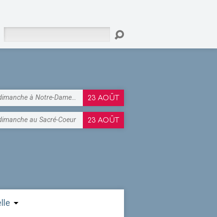
Rechercher
dimanche à Notre-Dame…
23 AOÛT
dimanche au Sacré-Coeur
23 AOÛT
lle