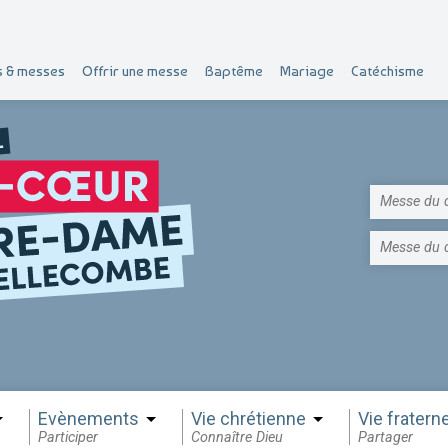
s & messes
Offrir une messe
Baptême
Mariage
Catéchisme
Messe du 
Messe du 
Evènements
Vie chrétienne
Vie fraterne
Participer
Connaître Dieu
Partager