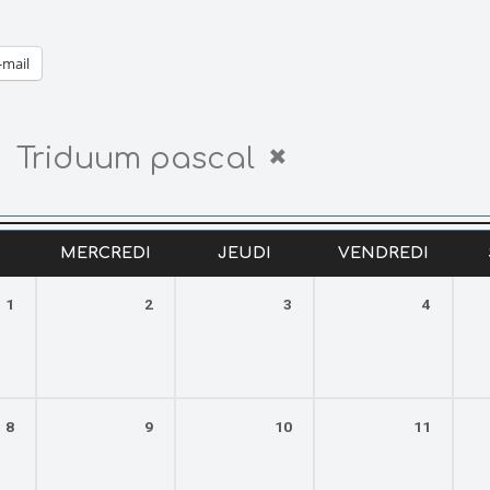
-mail
Triduum pascal
MERCREDI
JEUDI
VENDREDI
1
2
3
4
8
9
10
11