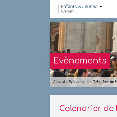
Enfants & Jeunes
Grandir
Evènements
Accueil
>
Evènements
>
Calendrier de l
Calendrier de 