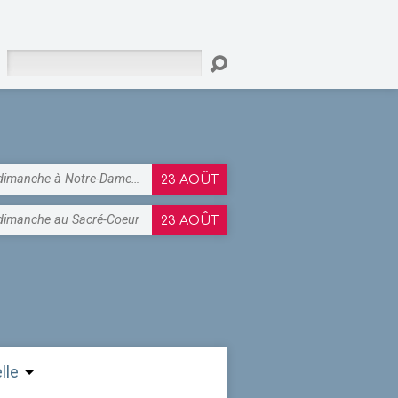
Rechercher
dimanche à Notre-Dame…
23 AOÛT
dimanche au Sacré-Coeur
23 AOÛT
lle